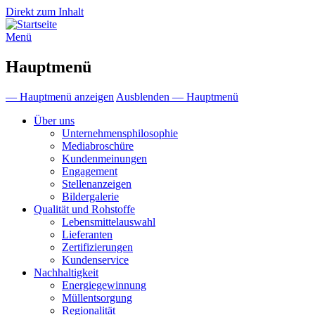
Direkt zum Inhalt
Menü
Hauptmenü
— Hauptmenü anzeigen
Ausblenden — Hauptmenü
Über uns
Unternehmensphilosophie
Mediabroschüre
Kundenmeinungen
Engagement
Stellenanzeigen
Bildergalerie
Qualität und Rohstoffe
Lebensmittelauswahl
Lieferanten
Zertifizierungen
Kundenservice
Nachhaltigkeit
Energiegewinnung
Müllentsorgung
Regionalität